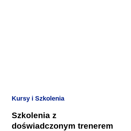
Profesjonalne szkolenie dla gabinetów
weterynaryjnych, które rozwija kompetencje
komunikacyjne, uczy empatii i skutecznej
obsługi opiekunów zwierząt. Warsztaty
pomagają radzić sobie w trudnych sytuacjach,
budować zaufanie i wzmacniać pozytywny
wizerunek kliniki.
Zobacz szkolenie
Kursy i Szkolenia
Szkolenia z
doświadczonym trenerem