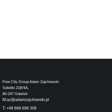
Szkolenie techniki sprzedaży
Szkolenie z technik sprzedaży jest fundamentalnym
narzędziem dla każdego handlowca, niezależnie od
branży, w której działa – zarówno w segmencie B2B, jak i
B2C. Warsztaty są praktyczne, opierają się na
ćwiczeniach, scenkach i symulacjach.
Free City Group Adam Zajchowski
Sobótki 21B/4A,
80-247 Gdańsk
M:az@adamzajchowski.pl
T: +48 668 698 308